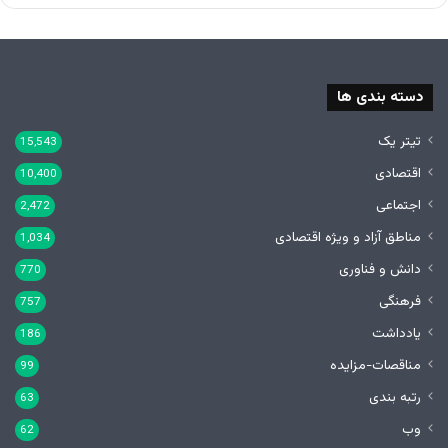
دسته بندی ها
تیتر یک
15,543
اقتصادی
10,400
اجتماعی
2,472
مناطق آزاد و ویژه اقتصادی
1,034
دانش و فناوری
770
فرهنگی
757
یادداشت
186
مناقصات-مزایده
99
رتبه بندی
63
وب
62