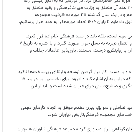
موزه ملی خاطرنشان کرد: در گزارشی که به آقای رئیسی ارائه
دادم، اعلام‌ کردم در کشور ۸۰۰ موزه داریم که کم‌تر از ۳۰۰ عدد آن متعلق به وزارت میراث‌فرهنگی و بقیه متعلق به
بخش خصوصی و سایر ارگان‌ها است. در دولت سیزدهم و در یک سال گذشته ۳۵ موزه به ظرفیت مجموعه
زه‌ها را به عدد هزار برسانیم.
 کمی مهم است، بلکه باید در سبد فرهنگی خانواده قرار گیرد.
بدین وسیله باید حافظه تاریخی جامعه را تقویت کنیم و انتقال تجربه به نسل جوان صورت گیرد.او با اشاره به تاریخ ۷
ان با روایتگری درست، مستند، باورپذیر، عالمانه، جذاب و
 و بر دستور کار قرار گرفتن توسعه و ارتقای زیرساخت‌ها تاکید
کرد. پی‌گیری تدوین سند چشم‌انداز جزو مطالباتی بود که دارابی به آن اشاره کرد و افزود: برای نخستین بار در بند ۱۷
ری و صنایع‌‌دستی دارای عنوان شده است و باید از این
روحیه تعاملی و سوابق، بیژن مقدم موفق به انجام کارهای مهمی
‌های مجموعه‌ فرهنگی‌تاریخی نیاوران شود.
ن کوتاهی ابراز امیدواری کرد مجموعه فرهنگی نیاوران همچون