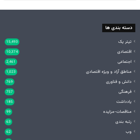
دسته بندی ها
تیتر یک
15,493
اقتصادی
10,374
اجتماعی
2,461
مناطق آزاد و ویژه اقتصادی
1,023
دانش و فناوری
769
فرهنگی
757
یادداشت
185
مناقصات-مزایده
99
رتبه بندی
63
وب
62