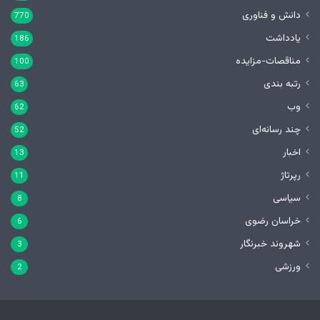
دانش و فناوری
770
یادداشت
186
مناقصات-مزایده
100
رتبه بندی
63
وب
62
چند رسانه‌ای
52
اخبار
13
رپرتاژ
11
سیاسی
8
خراسان رضوی
6
شهروند خبرنگار
3
ورزشی
2