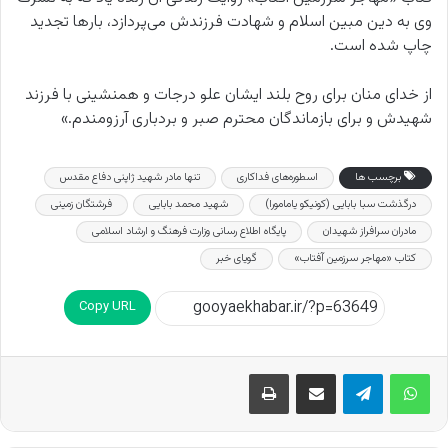
وی به دین مبین اسلام و شهادت فرزندش می‌پردازد، بارها تجدید
چاپ شده است.
از خدای منان برای روح بلند ایشان علو درجات و همنشینی با فرزند
شهیدش و برای بازماندگان محترم صبر و بردباری آرزومندم.»
برچسب ها
اسطوره‌های فداکاری
تنها مادر شهید ژاپنی دفاع مقدس
درگذشت سبا بابایی (کونیکو‌ یامامورا)
شهید محمد بابایی
فرشتگان زمینی
مادران سرافراز شهیدان
پایگاه اطلاع رسانی وزارت فرهنگ و ارشاد اسلامی
کتاب «مهاجر سرزمین آفتاب»
گویای خبر
Copy URL
اشتراک گذاری از طریق ایمیل
چاپ