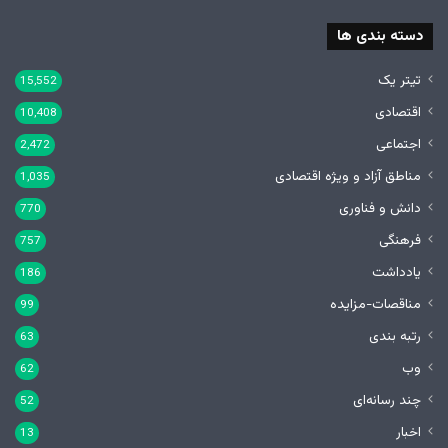
دسته بندی ها
تیتر یک
15,552
اقتصادی
10,408
اجتماعی
2,472
مناطق آزاد و ویژه اقتصادی
1,035
دانش و فناوری
770
فرهنگی
757
یادداشت
186
مناقصات-مزایده
99
رتبه بندی
63
وب
62
چند رسانه‌ای
52
اخبار
13