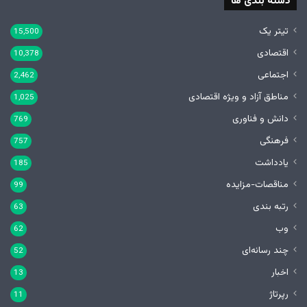
دسته بندی ها
تیتر یک
15,500
اقتصادی
10,378
اجتماعی
2,462
مناطق آزاد و ویژه اقتصادی
1,025
دانش و فناوری
769
فرهنگی
757
یادداشت
185
مناقصات-مزایده
99
رتبه بندی
63
وب
62
چند رسانه‌ای
52
اخبار
13
رپرتاژ
11