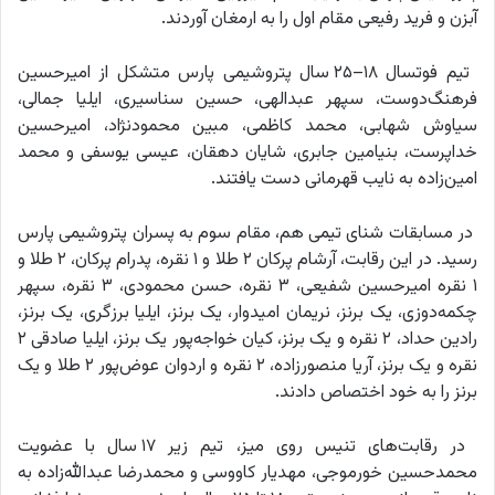
آبزن و فرید رفیعی مقام اول را به ارمغان آوردند.
تیم فوتسال ۱۸–۲۵ سال پتروشیمی پارس متشکل از امیرحسین
فرهنگ‌دوست، سپهر عبدالهی، حسین سناسیری، ایلیا جمالی،
سیاوش شهابی، محمد کاظمی، مبین محمودنژاد، امیرحسین
خداپرست، بنیامین جابری، شایان دهقان، عیسی یوسفی و محمد
امین‌زاده به نایب قهرمانی دست یافتند.
در مسابقات شنای تیمی هم، مقام سوم به پسران پتروشیمی پارس
رسید. در این رقابت، آرشام پرکان ۲ طلا و ۱ نقره، پدرام پرکان، ۲ طلا و
۱ نقره امیرحسین شفیعی، ۳ نقره، حسن محمودی، ۳ نقره، سپهر
چکمه‌دوزی، یک برنز، نریمان امیدوار، یک برنز، ایلیا برزگری، یک برنز،
رادین حداد، ۲ نقره و یک برنز، کیان خواجه‌پور یک برنز، ایلیا صادقی ۲
نقره و یک برنز، آریا منصورزاده، ۲ نقره و اردوان عوض‌پور ۲ طلا و یک
برنز را به خود اختصاص دادند.
در رقابت‌های تنیس روی میز، تیم زیر ۱۷ سال با عضویت
محمدحسین خورموجی، مهدیار کاووسی و محمدرضا عبدالله‌زاده به