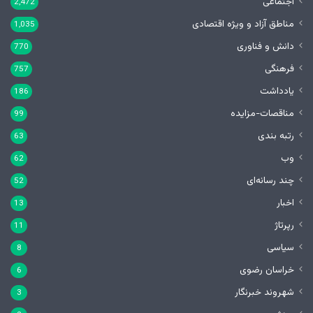
اجتماعی
2,472
مناطق آزاد و ویژه اقتصادی
1,035
دانش و فناوری
770
فرهنگی
757
یادداشت
186
مناقصات-مزایده
99
رتبه بندی
63
وب
62
چند رسانه‌ای
52
اخبار
13
رپرتاژ
11
سیاسی
8
خراسان رضوی
6
شهروند خبرنگار
3