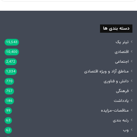
دسته بندی ها
تیتر یک
15,543
اقتصادی
10,400
اجتماعی
2,472
مناطق آزاد و ویژه اقتصادی
1,034
دانش و فناوری
770
فرهنگی
757
یادداشت
186
مناقصات-مزایده
99
رتبه بندی
63
وب
62