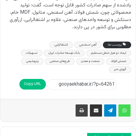
یادشده از سهم صادرات کشور قابل توجه است، گفت: تولید
محصولاتی چون، شمش فولاد، آهن اسفنجی، متانول،
MDF
خام،
دستکش و توسعه واحدهای صنعتی، علاوه بر اشتغالزایی، ارزآوری
مطلوبی برای کشور در پی دارند.
برچسب ها
آهن اسفنجی
اشتغالزایی
ایجاد دو هزار شغل مستقیم
بانک توسعه صادرات ایران
تسهیلات
شمش فولاد
صنعت و معدن
طرح‌های صنعتی
پتروشیمی
گویای خبر
Copy URL
اشتراک گذاری از طریق ایمیل
چاپ