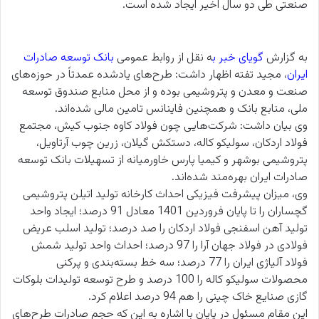
صنعتی طی دو سال اخیر ایجاد شده است.
به گزارش
گویای خبر
ب
ه نقل از روابط عمومی
بانک توسعه صادرات
ایران
، مجید تفته اظهار داشت: طرح‌های یادشده عمدتاً در حوزه‌های
صنعت و معدن و پتروشیمی بوده و از محل منابع صندوق توسعه
ملی، منابع بانک و همچنین فاینانس تامین مالی شده‌اند.
وی بیان داشت: شرکت‌‌هایی چون فولاد کاوه جنوب کیش، مجتمع
فولاد اردکان، سولیکو کاله، دستکش گیلان، زرین چوب آرتاویل،
پتروشیمی بوشهر و کیمیا پارس خاورمیانه از تسهیلات بانک توسعه
صادرات ایران بهره‌مند شده‌اند.
وی، میزان پیشرفت فیزیکی احداث کارخانه تولید اتیلن پتروشیمی
گچساران را تا پایان فروردین 1401 معادل 91 درصد؛ ایجاد واحد
تولید آهن اسفنجی فولاد اردکان را صد درصد؛ تولید اسلب عریض
فولادی در فولاد جهان آرا را 97 درصد؛ احداث واحد تولید شمش
فولاد آلیاژی ایران را 77 درصد؛ سه خط بسته‌بندی و پرکنی
محصولات سولیکو کاله را 100 درصد و طرح توسعه تولیدات بلوکات
گازی صنایع خاک چینی را هم 94 درصد اعلام کرد.
این مقام مسئول در پایان با اشاره به این که حجم صادرات طرح‌های