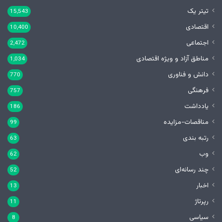
تیتر یک
15,543
اقتصادی
10,400
اجتماعی
2,472
مناطق آزاد و ویژه اقتصادی
1,034
دانش و فناوری
770
فرهنگی
757
یادداشت
186
مناقصات-مزایده
99
رتبه بندی
63
وب
62
چند رسانه‌ای
52
اخبار
13
رپرتاژ
11
سیاسی
8