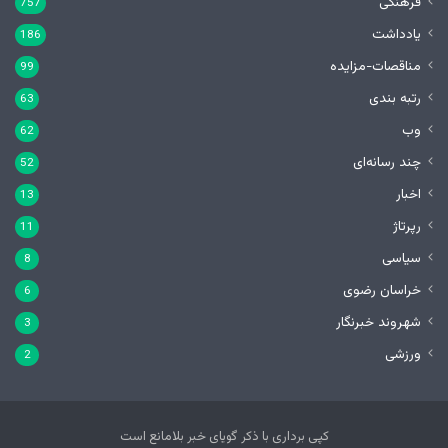
فرهنگی
757
یادداشت
186
مناقصات-مزایده
99
رتبه بندی
63
وب
62
چند رسانه‌ای
52
اخبار
13
رپرتاژ
11
سیاسی
8
خراسان رضوی
6
شهروند خبرنگار
3
ورزشی
2
کپی برداری با ذکر گویای خبر بلامانع است