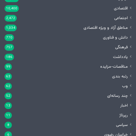
اقتصادی
10,400
اجتماعی
2,472
مناطق آزاد و ویژه اقتصادی
1,034
دانش و فناوری
770
فرهنگی
757
یادداشت
186
مناقصات-مزایده
99
رتبه بندی
63
وب
62
چند رسانه‌ای
52
اخبار
13
رپرتاژ
11
سیاسی
8
خراسان رضوی
6